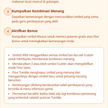
makanan lezat muncul di gulungan.
Kumpulkan Kombinasi Menang
3
Dapatkan kemenangan dengan mencocokkan simbol yang sama
pada garis pembayaran yang aktif.
Aktifkan Bonus
4
Kumpulkan simbol khusus untuk memicu putaran gratis atau fitur
bonus untuk meningkatkan kemenangan Anda.
Simbol Wild menggantikan semua simbol lain kecuali Scatter
untuk membantu membentuk kombinasi menang.
Mendaratkan 3 atau lebih simbol Scatter akan mengaktifkan
mode Free Spins.
Fitur Tumble menghapus simbol yang menang dan
menggantinya dengan simbol baru untuk peluang menang
beruntun.
Kemenangan dihitung berdasarkan tabel pembayaran yang
tersedia di menu informasi game.
Permainan berakhir ketika tidak ada lagi kombinasi pemenang
yang terbentuk setelah putaran Tumble.