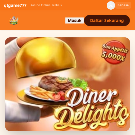
qtgame777
Kasino Online Terbaik
Bahasa
Masuk
Daftar Sekarang