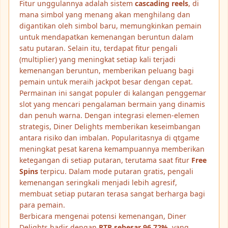
Fitur unggulannya adalah sistem
cascading reels
, di
mana simbol yang menang akan menghilang dan
digantikan oleh simbol baru, memungkinkan pemain
untuk mendapatkan kemenangan beruntun dalam
satu putaran. Selain itu, terdapat fitur pengali
(multiplier) yang meningkat setiap kali terjadi
kemenangan beruntun, memberikan peluang bagi
pemain untuk meraih jackpot besar dengan cepat.
Permainan ini sangat populer di kalangan penggemar
slot yang mencari pengalaman bermain yang dinamis
dan penuh warna. Dengan integrasi elemen-elemen
strategis, Diner Delights memberikan keseimbangan
antara risiko dan imbalan. Popularitasnya di qtgame
meningkat pesat karena kemampuannya memberikan
ketegangan di setiap putaran, terutama saat fitur
Free
Spins
terpicu. Dalam mode putaran gratis, pengali
kemenangan seringkali menjadi lebih agresif,
membuat setiap putaran terasa sangat berharga bagi
para pemain.
Berbicara mengenai potensi kemenangan, Diner
Delights hadir dengan
RTP sebesar 96.72%
, yang