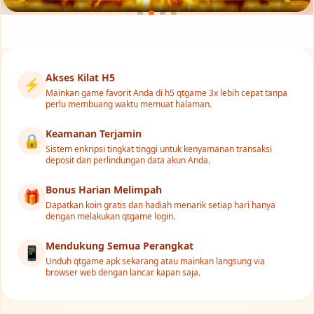
Akses Kilat H5
⚡
Mainkan game favorit Anda di h5 qtgame 3x lebih cepat tanpa
perlu membuang waktu memuat halaman.
Keamanan Terjamin
🔒
Sistem enkripsi tingkat tinggi untuk kenyamanan transaksi
deposit dan perlindungan data akun Anda.
Bonus Harian Melimpah
🎁
Dapatkan koin gratis dan hadiah menarik setiap hari hanya
dengan melakukan qtgame login.
Mendukung Semua Perangkat
📱
Unduh qtgame apk sekarang atau mainkan langsung via
browser web dengan lancar kapan saja.