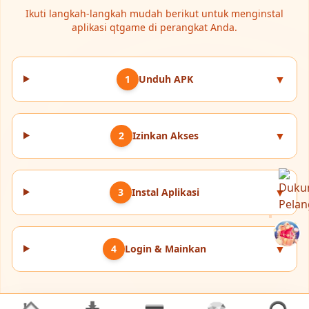
Ikuti langkah-langkah mudah berikut untuk menginstal
aplikasi qtgame di perangkat Anda.
▼
1
Unduh APK
▼
2
Izinkan Akses
▼
3
Instal Aplikasi
▼
4
Login & Mainkan