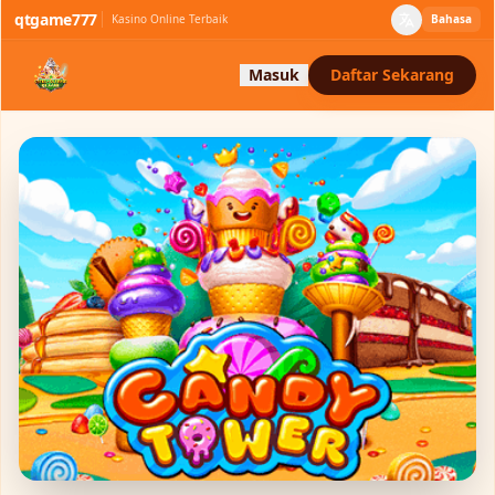
qtgame777
Kasino Online Terbaik
Bahasa
Masuk
Daftar Sekarang