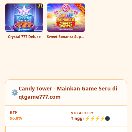
Crystal 777 Deluxe
Sweet Bonanza Super Scatter
Candy Tower - Mainkan Game Seru di
⚙️
qtgame777.com
RTP
VOLATILITY
96.8%
Tinggi ⚡⚡⚡⚡🌑