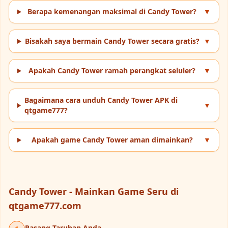
Berapa kemenangan maksimal di Candy Tower?
▼
Bisakah saya bermain Candy Tower secara gratis?
▼
Apakah Candy Tower ramah perangkat seluler?
▼
Bagaimana cara unduh Candy Tower APK di
▼
qtgame777?
Apakah game Candy Tower aman dimainkan?
▼
Candy Tower - Mainkan Game Seru di
qtgame777.com
Pasang Taruhan Anda