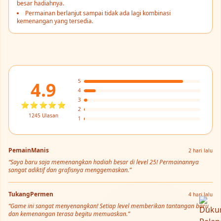
besar hadiahnya.
Permainan berlanjut sampai tidak ada lagi kombinasi
kemenangan yang tersedia.
Ulasan Pemain
5
4.9
4
3
⭐⭐⭐⭐⭐
2
1245 Ulasan
1
PemainManis
2 hari lalu
“Saya baru saja memenangkan hadiah besar di level 25! Permainannya
sangat adiktif dan grafisnya menggemaskan.”
TukangPermen
4 hari lalu
“Game ini sangat menyenangkan! Setiap level memberikan tantangan baru
dan kemenangan terasa begitu memuaskan.”