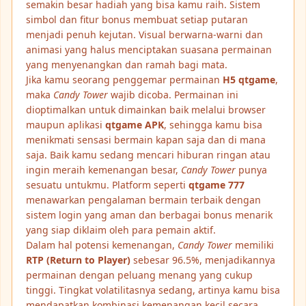
semakin besar hadiah yang bisa kamu raih. Sistem
simbol dan fitur bonus membuat setiap putaran
menjadi penuh kejutan. Visual berwarna-warni dan
animasi yang halus menciptakan suasana permainan
yang menyenangkan dan ramah bagi mata.
Jika kamu seorang penggemar permainan
H5 qtgame
,
maka
Candy Tower
wajib dicoba. Permainan ini
dioptimalkan untuk dimainkan baik melalui browser
maupun aplikasi
qtgame APK
, sehingga kamu bisa
menikmati sensasi bermain kapan saja dan di mana
saja. Baik kamu sedang mencari hiburan ringan atau
ingin meraih kemenangan besar,
Candy Tower
punya
sesuatu untukmu. Platform seperti
qtgame 777
menawarkan pengalaman bermain terbaik dengan
sistem login yang aman dan berbagai bonus menarik
yang siap diklaim oleh para pemain aktif.
Dalam hal potensi kemenangan,
Candy Tower
memiliki
RTP (Return to Player)
sebesar 96.5%, menjadikannya
permainan dengan peluang menang yang cukup
tinggi. Tingkat volatilitasnya sedang, artinya kamu bisa
mendapatkan kombinasi kemenangan kecil secara