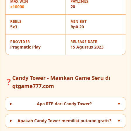
MAX WIN
PAYLINES
x10000
20
REELS
MIN BET
5x3
Rp0.20
PROVIDER
RELEASE DATE
Pragmatic Play
15 Agustus 2023
Candy Tower - Mainkan Game Seru di
❓
qtgame777.com
Apa RTP dari Candy Tower?
▼
Apakah Candy Tower memiliki putaran gratis?
▼