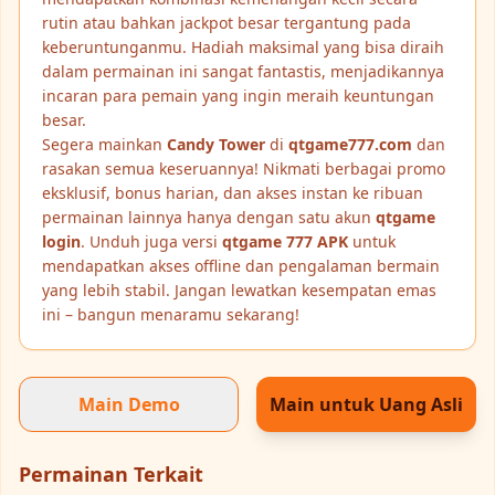
rutin atau bahkan jackpot besar tergantung pada
keberuntunganmu. Hadiah maksimal yang bisa diraih
dalam permainan ini sangat fantastis, menjadikannya
incaran para pemain yang ingin meraih keuntungan
besar.
Segera mainkan
Candy Tower
di
qtgame777.com
dan
rasakan semua keseruannya! Nikmati berbagai promo
eksklusif, bonus harian, dan akses instan ke ribuan
permainan lainnya hanya dengan satu akun
qtgame
login
. Unduh juga versi
qtgame 777 APK
untuk
mendapatkan akses offline dan pengalaman bermain
yang lebih stabil. Jangan lewatkan kesempatan emas
ini – bangun menaramu sekarang!
Main Demo
Main untuk Uang Asli
Permainan Terkait