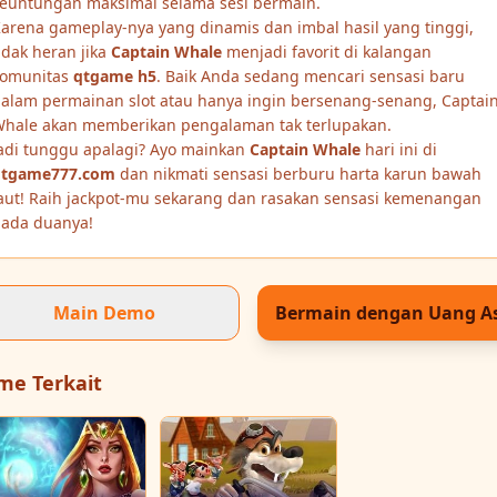
euntungan maksimal selama sesi bermain.
arena gameplay-nya yang dinamis dan imbal hasil yang tinggi,
idak heran jika
Captain Whale
menjadi favorit di kalangan
komunitas
qtgame h5
. Baik Anda sedang mencari sensasi baru
alam permainan slot atau hanya ingin bersenang-senang, Captai
hale akan memberikan pengalaman tak terlupakan.
adi tunggu apalagi? Ayo mainkan
Captain Whale
hari ini di
qtgame777.com
dan nikmati sensasi berburu harta karun bawah
aut! Raih jackpot-mu sekarang dan rasakan sensasi kemenangan
iada duanya!
Main Demo
Bermain dengan Uang As
me Terkait