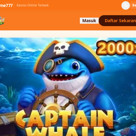
ame777
Kasino Online Terbaik
B
Masuk
Daftar Sekara