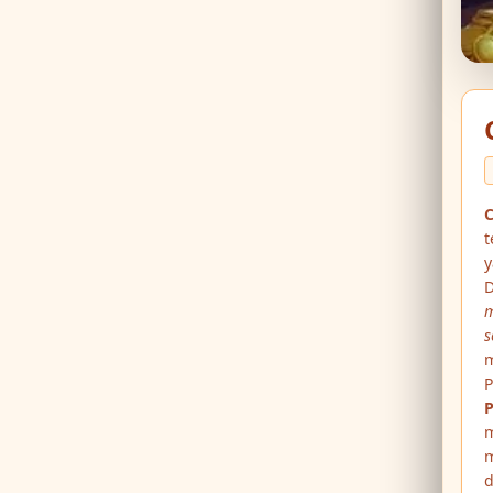
C
t
y
D
m
s
m
P
P
m
m
d