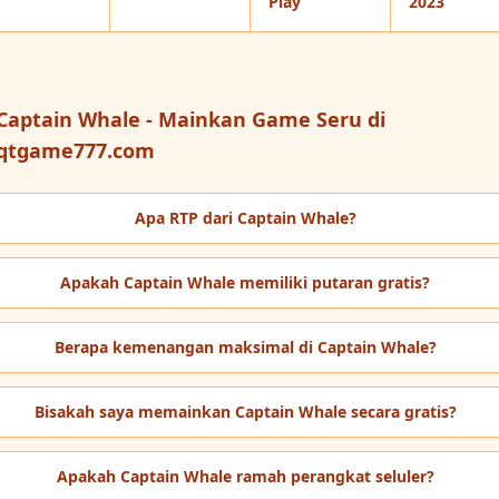
Play
2023
Captain Whale - Mainkan Game Seru di
qtgame777.com
Apa RTP dari Captain Whale?
Apakah Captain Whale memiliki putaran gratis?
Berapa kemenangan maksimal di Captain Whale?
Bisakah saya memainkan Captain Whale secara gratis?
Apakah Captain Whale ramah perangkat seluler?