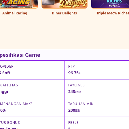
Animal Racing
Diner Delights
Triple Meow Riche
pesifikasi Game
ROVIDER
RTP
 Soft
96.75
%
LATILITAS
PAYLINES
nggi
243
cara
EMENANGAN MAKS
TARUHAN MIN
000
200
x
IDR
ITUR BONUS
REELS
ee Spins
5