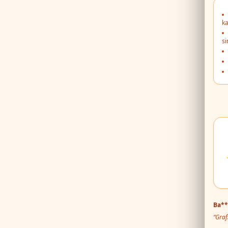
k
si
Ba*
“Graf