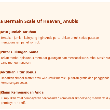
a Bermain Scale Of Heaven_ Anubis
Atur Jumlah Taruhan
Tentukan jumlah koin yang ingin Anda pertaruhkan untuk setiap putaran
menggunakan panel kontrol.
Putar Gulungan Game
Tekan tombol spin untuk memutar gulungan dan mencocokkan simbol Mesir Ku
yang menguntungkan.
Aktifkan Fitur Bonus
Dapatkan simbol scatter atau wild untuk memicu putaran gratis dan pengganda
kemenangan besar.
Klaim Kemenangan Anda
Kumpulkan total pembayaran berdasarkan kombinasi simbol yang mendarat di 
pembayaran aktif.