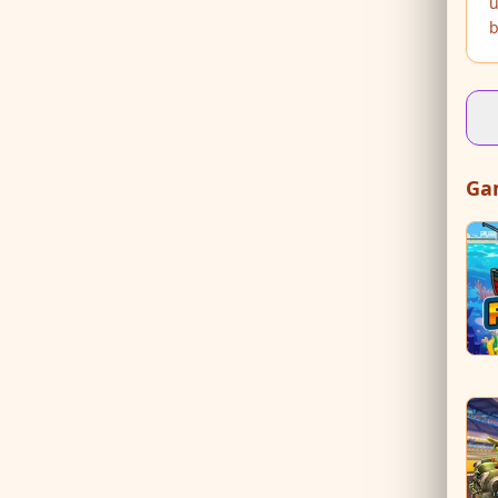
u
b
Ga