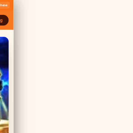
ahasa
ng