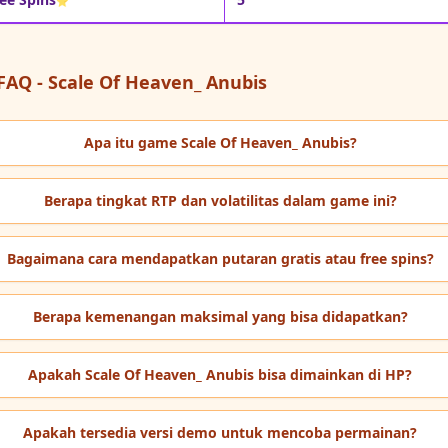
⭐
FAQ - Scale Of Heaven_ Anubis
Apa itu game Scale Of Heaven_ Anubis?
Berapa tingkat RTP dan volatilitas dalam game ini?
Bagaimana cara mendapatkan putaran gratis atau free spins?
Berapa kemenangan maksimal yang bisa didapatkan?
Apakah Scale Of Heaven_ Anubis bisa dimainkan di HP?
Apakah tersedia versi demo untuk mencoba permainan?