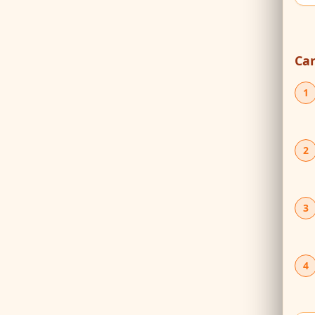
Car
1
2
3
4