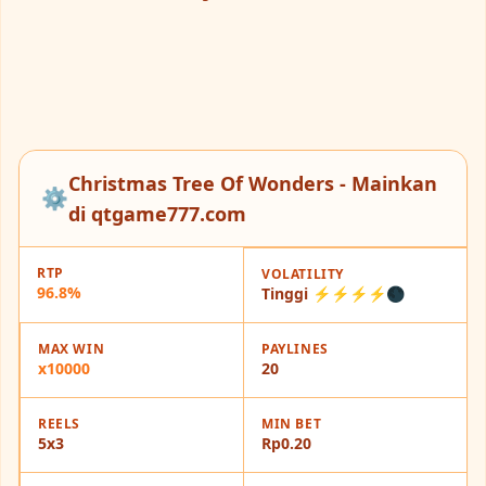
Christmas Tree Of Wonders - Mainkan
⚙️
di qtgame777.com
RTP
VOLATILITY
96.8%
Tinggi ⚡⚡⚡⚡🌑
MAX WIN
PAYLINES
x10000
20
REELS
MIN BET
5x3
Rp0.20