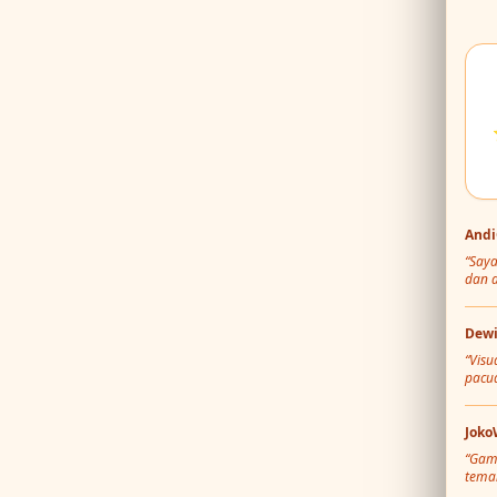
Ula
And
“Saya
dan a
Dewi
“Visu
pacu
Joko
“Gam
teman