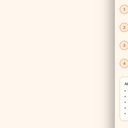
1
2
3
4
A