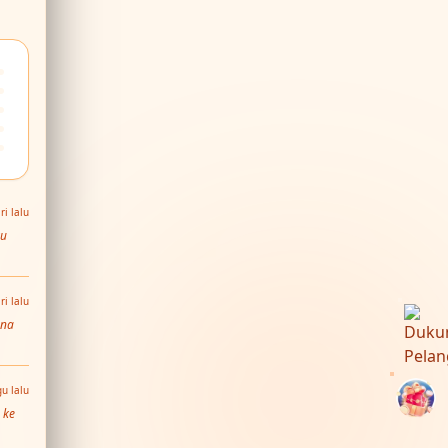
ri lalu
ru
ri lalu
ena
u lalu
 ke