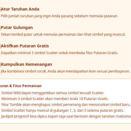
Atur Taruhan Anda
Pilih jumlah taruhan yang ingin Anda pasang sebelum memulai putaran.
Putar Gulungan
Tekan tombol putar untuk memulai permainan dan lihat simbol yang muncul.
Aktifkan Putaran Gratis
Dapatkan minimal 3 simbol Scatter untuk membuka fitur Putaran Gratis.
Kumpulkan Kemenangan
Jika kombinasi simbol cocok, Anda akan mendapatkan koin sesuai pembayaran.
turan & Fitur Permainan
Simbol Wild dapat menggantikan semua simbol kecuali Scatter.
Minimum 3 simbol Scatter akan memberi Anda 10 Putaran Gratis.
Fitur Tumble akan menghapus simbol pemenang dan menurunkan simbol baru.
Simbol Scatter hanya muncul di gulungan 1, 3, dan 5 selama putaran gratis.
Jackpot progresif bisa dipicu kapan saja saat bermain dengan taruhan maksimal