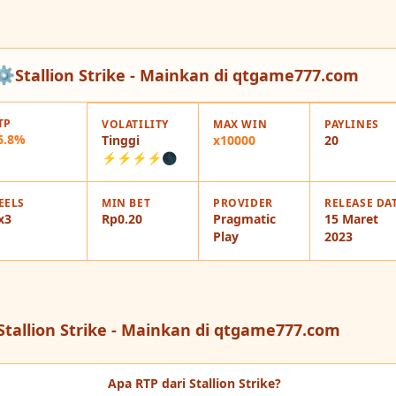
⚙️
Stallion Strike - Mainkan di qtgame777.com
TP
VOLATILITY
MAX WIN
PAYLINES
6.8%
Tinggi
x10000
20
⚡⚡⚡⚡🌑
EELS
MIN BET
PROVIDER
RELEASE DA
x3
Rp0.20
Pragmatic
15 Maret
Play
2023
Stallion Strike - Mainkan di qtgame777.com
Apa RTP dari Stallion Strike?