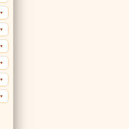
▼
▼
▼
▼
▼
▼