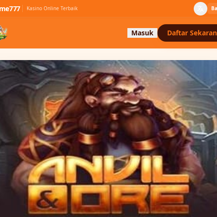
ame777
Kasino Online Terbaik
B
Masuk
Daftar Sekara