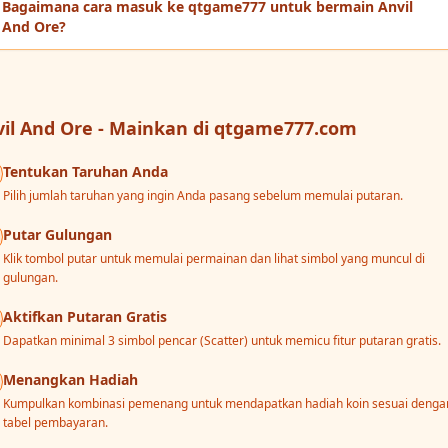
Bagaimana cara masuk ke qtgame777 untuk bermain Anvil
And Ore?
il And Ore - Mainkan di qtgame777.com
Tentukan Taruhan Anda
Pilih jumlah taruhan yang ingin Anda pasang sebelum memulai putaran.
Putar Gulungan
Klik tombol putar untuk memulai permainan dan lihat simbol yang muncul di
gulungan.
Aktifkan Putaran Gratis
Dapatkan minimal 3 simbol pencar (Scatter) untuk memicu fitur putaran gratis.
Menangkan Hadiah
Kumpulkan kombinasi pemenang untuk mendapatkan hadiah koin sesuai denga
tabel pembayaran.