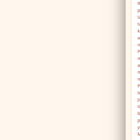
R
p
l
t
k
a
i
P
m
a
m
m
P
t
J
t
b
p
y
M