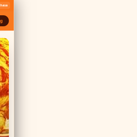
ahasa
ng