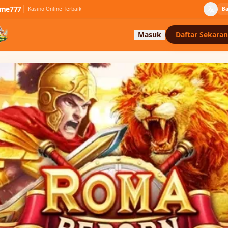
ame777
Kasino Online Terbaik
B
Masuk
Daftar Sekara