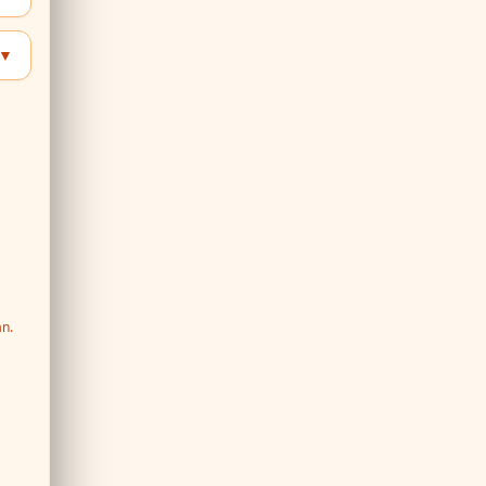
▼
an.