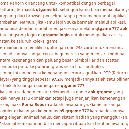
oma Reborn dirancang untuk kompatibel dengan berbagai
latform, termasuk
qtgame h5
, sehingga kamu bisa memainkanny
angsung dari browser ponselmu tanpa perlu mengunduh aplikasi
ambahan. Namun, jika kamu lebih suka bermain melalui aplikasi,
amu bisa dengan mudah mengaksesnya melalui
qtgame 777 apk
tau langsung login di
qtgame login
untuk mendapatkan akses
nstan ke seluruh koleksi game.
ermainan ini memiliki 5 gulungan dan 243 cara untuk menang,
enjadikannya sangat cocok bagi mereka yang mencari kombinasi
ntara kesenangan dan peluang besar. Simbol liar dan scatter
embuka pintu ke putaran gratis serta fitur multiplier,
eningkatkan potensi kemenangan secara signifikan. RTP (Return t
layer) yang tinggi sebesar
97.2%
menjadikannya salah satu piliha
erbaik di kalangan game-game
qtgame 777
.
ika kamu sedang mencari rekomendasi game
apk qtgame
yang
idak hanya seru dimainkan tetapi juga menjanjikan kemenangan
esar, maka
Roma Reborn
adalah jawabannya. Game ini sangat
opuler di kalangan komunitas
h5 qtgame 777
karena desainnya
ang elegan, animasi halus, dan sistem hadiah yang menggiurkan.
aksimal kemenangan bisa mencapai ribuan kali taruhan awalmu,