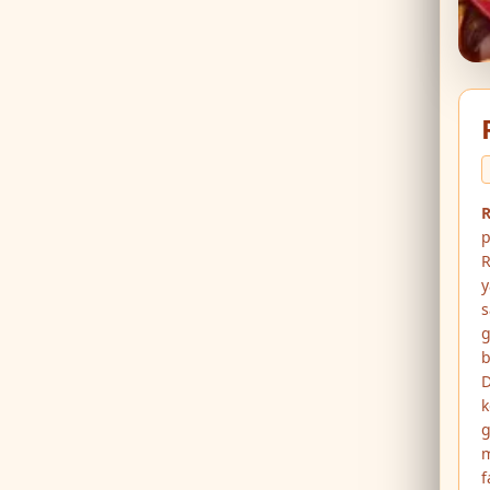
p
R
y
s
g
b
D
k
g
m
f