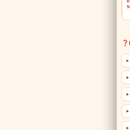
R
5
❓