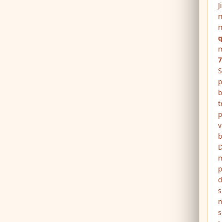
J
m
m
7
S
p
b
t
p
v
b
D
m
p
d
s
m
s