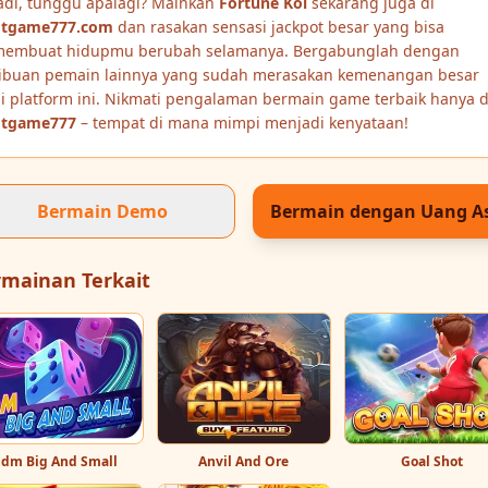
adi, tunggu apalagi? Mainkan
Fortune Koi
sekarang juga di
qtgame777.com
dan rasakan sensasi jackpot besar yang bisa
embuat hidupmu berubah selamanya. Bergabunglah dengan
ibuan pemain lainnya yang sudah merasakan kemenangan besar
i platform ini. Nikmati pengalaman bermain game terbaik hanya d
qtgame777
– tempat di mana mimpi menjadi kenyataan!
Bermain Demo
Bermain dengan Uang As
rmainan Terkait
Edm Big And Small
Anvil And Ore
Goal Shot