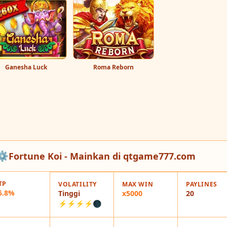
Ganesha Luck
Roma Reborn
⚙️
Fortune Koi - Mainkan di qtgame777.com
TP
VOLATILITY
MAX WIN
PAYLINES
6.8%
Tinggi
x5000
20
⚡⚡⚡⚡🌑