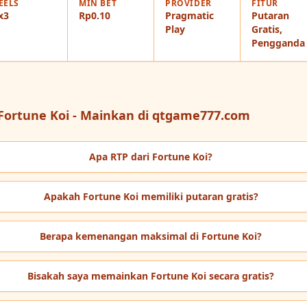
EELS
MIN BET
PROVIDER
FITUR
x3
Rp0.10
Pragmatic
Putaran
Play
Gratis,
Pengganda
Fortune Koi - Mainkan di qtgame777.com
Apa RTP dari Fortune Koi?
Apakah Fortune Koi memiliki putaran gratis?
Berapa kemenangan maksimal di Fortune Koi?
Bisakah saya memainkan Fortune Koi secara gratis?