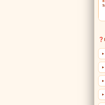
R
5
❓