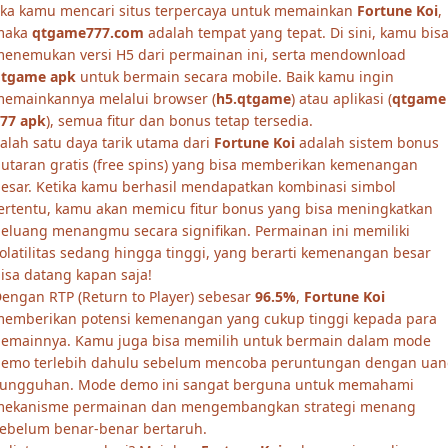
ika kamu mencari situs terpercaya untuk memainkan
Fortune Koi
,
maka
qtgame777.com
adalah tempat yang tepat. Di sini, kamu bis
enemukan versi H5 dari permainan ini, serta mendownload
qtgame apk
untuk bermain secara mobile. Baik kamu ingin
emainkannya melalui browser (
h5.qtgame
) atau aplikasi (
qtgame
77 apk
), semua fitur dan bonus tetap tersedia.
alah satu daya tarik utama dari
Fortune Koi
adalah sistem bonus
utaran gratis (free spins) yang bisa memberikan kemenangan
esar. Ketika kamu berhasil mendapatkan kombinasi simbol
ertentu, kamu akan memicu fitur bonus yang bisa meningkatkan
eluang menangmu secara signifikan. Permainan ini memiliki
olatilitas sedang hingga tinggi, yang berarti kemenangan besar
isa datang kapan saja!
engan RTP (Return to Player) sebesar
96.5%
,
Fortune Koi
emberikan potensi kemenangan yang cukup tinggi kepada para
emainnya. Kamu juga bisa memilih untuk bermain dalam mode
emo terlebih dahulu sebelum mencoba peruntungan dengan ua
ungguhan. Mode demo ini sangat berguna untuk memahami
ekanisme permainan dan mengembangkan strategi menang
ebelum benar-benar bertaruh.