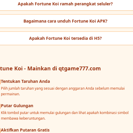
Apakah Fortune Koi ramah perangkat seluler?
Bagaimana cara unduh Fortune Koi APK?
Apakah Fortune Koi tersedia di H5?
rtune Koi - Mainkan di qtgame777.com
Tentukan Taruhan Anda
Pilih jumlah taruhan yang sesuai dengan anggaran Anda sebelum memulai
permainan.
Putar Gulungan
Klik tombol putar untuk memulai gulungan dan lihat apakah kombinasi simbol
membawa keberuntungan.
Aktifkan Putaran Gratis